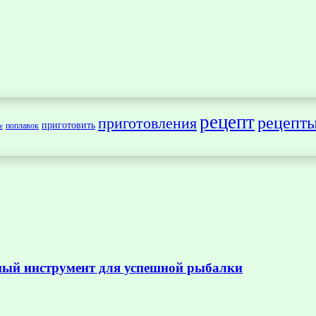
рецепт
рецепт
приготовления
приготовить
поплавок
е
ный инструмент для успешной рыбалки