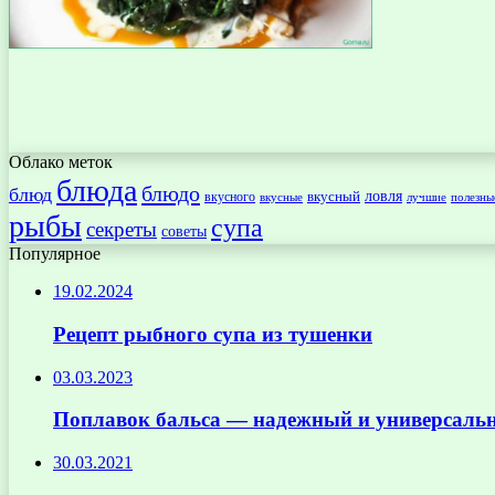
Облако меток
блюда
блюдо
блюд
ловля
вкусный
вкусного
вкусные
лучшие
полезны
рыбы
супа
секреты
советы
Популярное
19.02.2024
Рецепт рыбного супа из тушенки
03.03.2023
Поплавок бальса — надежный и универсаль
30.03.2021