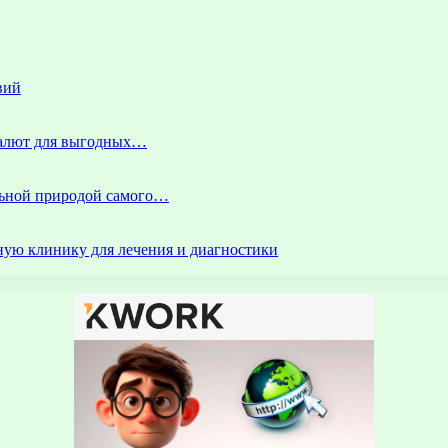
вий
 валют для выгодных…
альной природой самого…
ую клинику для лечения и диагностики