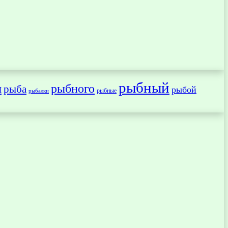
рыбный
ы
рыбного
рыба
рыбой
рыбные
рыбалки