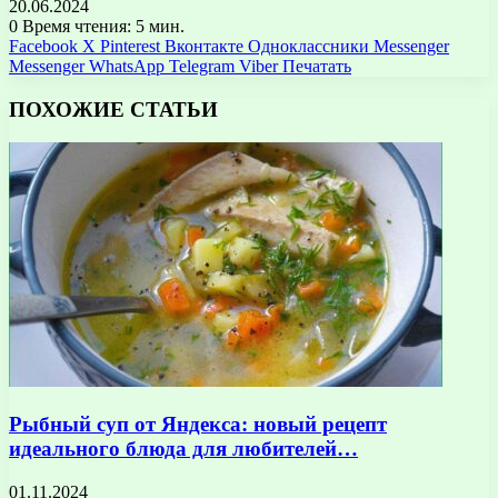
20.06.2024
0
Время чтения: 5 мин.
Facebook
X
Pinterest
Вконтакте
Одноклассники
Messenger
Messenger
WhatsApp
Telegram
Viber
Печатать
ПОХОЖИЕ СТАТЬИ
Рыбный суп от Яндекса: новый рецепт
идеального блюда для любителей…
01.11.2024