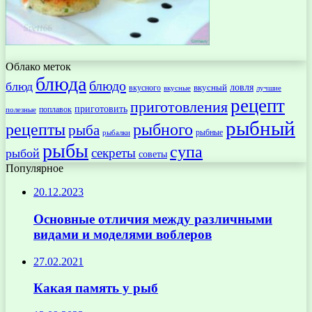
Облако меток
блюда
блюдо
блюд
ловля
вкусный
вкусного
вкусные
лучшие
рецепт
приготовления
приготовить
поплавок
полезные
рыбный
рецепты
рыбного
рыба
рыбные
рыбалки
рыбы
супа
секреты
рыбой
советы
Популярное
20.12.2023
Основные отличия между различными
видами и моделями воблеров
27.02.2021
Какая память у рыб