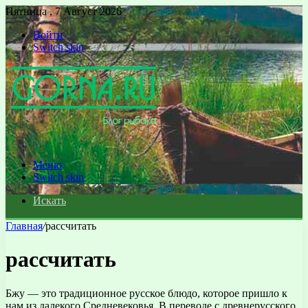
Пятница , 7 Август 2026
Войти
Switch skin
Меню
Switch skin
Искать
Главная
/
рассчитать
рассчитать
Бжу — это традиционное русское блюдо, которое пришло к
нам из далекого Средневековья. В переводе с древнерусского