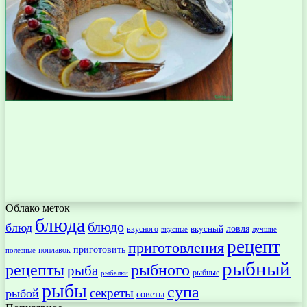
Облако меток
блюда
блюдо
блюд
ловля
вкусный
вкусного
вкусные
лучшие
рецепт
приготовления
приготовить
поплавок
полезные
рыбный
рецепты
рыбного
рыба
рыбные
рыбалки
рыбы
супа
секреты
рыбой
советы