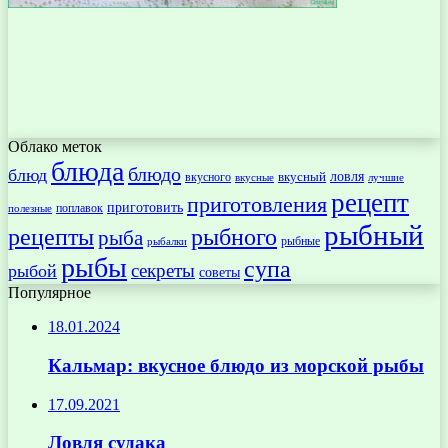
Облако меток
блюда
блюдо
блюд
ловля
вкусный
вкусного
вкусные
лучшие
рецепт
приготовления
приготовить
поплавок
полезные
рыбный
рецепты
рыбного
рыба
рыбные
рыбалки
рыбы
супа
секреты
рыбой
советы
Популярное
18.01.2024
Кальмар: вкусное блюдо из морской рыбы
17.09.2021
Ловля судака