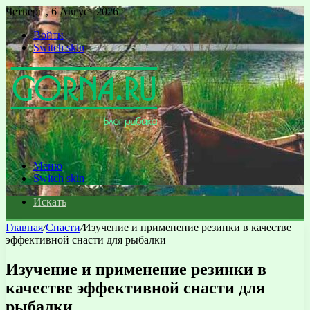
Четверг , 6 Август 2026
Войти
Switch skin
Меню
Switch skin
Искать
Главная
/
Снасти
/
Изучение и применение резинки в качестве
эффективной снасти для рыбалки
Изучение и применение резинки в
качестве эффективной снасти для
рыбалки