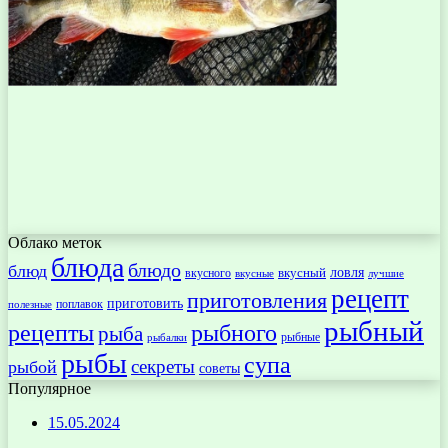
Облако меток
блюда
блюдо
блюд
ловля
вкусный
вкусного
вкусные
лучшие
рецепт
приготовления
приготовить
поплавок
полезные
рыбный
рецепты
рыбного
рыба
рыбные
рыбалки
рыбы
супа
секреты
рыбой
советы
Популярное
15.05.2024