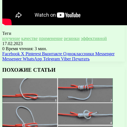
Теги
изучение
качестве
применение
резинки
эффективной
17.02.2023
0
Время чтения: 3 мин.
Facebook
X
Pinterest
Вконтакте
Одноклассники
Messenger
Messenger
WhatsApp
Telegram
Viber
Печатать
ПОХОЖИЕ СТАТЬИ