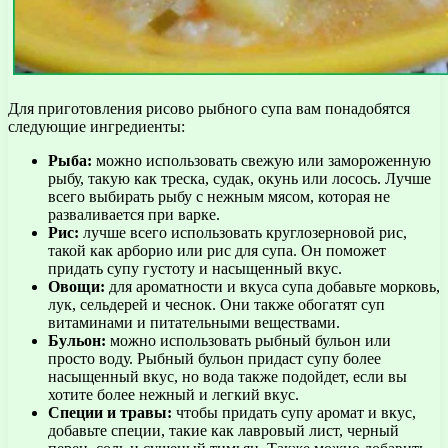
Для приготовления рисово рыбного супа вам понадобятся
следующие ингредиенты:
Рыба:
можно использовать свежую или замороженную
рыбу, такую как треска, судак, окунь или лосось. Лучше
всего выбирать рыбу с нежным мясом, которая не
разваливается при варке.
Рис:
лучше всего использовать круглозерновой рис,
такой как арборио или рис для супа. Он поможет
придать супу густоту и насыщенный вкус.
Овощи:
для ароматности и вкуса супа добавьте морковь,
лук, сельдерей и чеснок. Они также обогатят суп
витаминами и питательными веществами.
Бульон:
можно использовать рыбный бульон или
просто воду. Рыбный бульон придаст супу более
насыщенный вкус, но вода также подойдет, если вы
хотите более нежный и легкий вкус.
Специи и травы:
чтобы придать супу аромат и вкус,
добавьте специи, такие как лавровый лист, черный