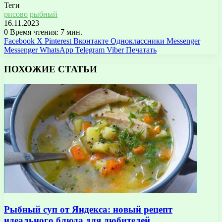
Теги
рисово
рыбный
16.11.2023
0
Время чтения: 7 мин.
Facebook
X
Pinterest
Вконтакте
Одноклассники
Messenger
Messenger
WhatsApp
Telegram
Viber
Печатать
ПОХОЖИЕ СТАТЬИ
Рыбный суп от Яндекса: новый рецепт
идеального блюда для любителей…