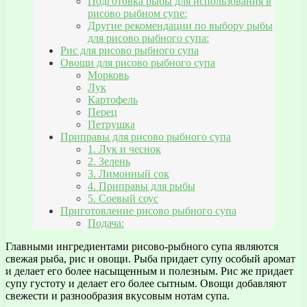
Подготовка рыбы для использования в
рисово рыбном супе:
Другие рекомендации по выбору рыбы
для рисово рыбного супа:
Рис для рисово рыбного супа
Овощи для рисово рыбного супа
Морковь
Лук
Картофель
Перец
Петрушка
Приправы для рисово рыбного супа
1. Лук и чеснок
2. Зелень
3. Лимонный сок
4. Приправы для рыбы
5. Соевый соус
Приготовление рисово рыбного супа
Подача:
Главными ингредиентами рисово-рыбного супа являются
свежая рыба, рис и овощи. Рыба придает супу особый аромат
и делает его более насыщенным и полезным. Рис же придает
супу густоту и делает его более сытным. Овощи добавляют
свежести и разнообразия вкусовым нотам супа.