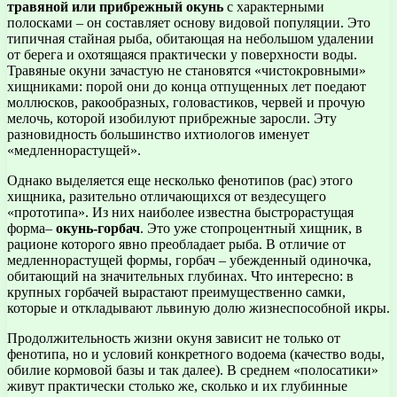
травяной или прибрежный окунь
с характерными
полосками – он составляет основу видовой популяции. Это
типичная стайная рыба, обитающая на небольшом удалении
от берега и охотящаяся практически у поверхности воды.
Травяные окуни зачастую не становятся «чистокровными»
хищниками: порой они до конца отпущенных лет поедают
моллюсков, ракообразных, головастиков, червей и прочую
мелочь, которой изобилуют прибрежные заросли. Эту
разновидность большинство ихтиологов именует
«медленнорастущей».
Однако выделяется еще несколько фенотипов (рас) этого
хищника, разительно отличающихся от вездесущего
«прототипа». Из них наиболее известна быстрорастущая
форма–
окунь-горбач
. Это уже стопроцентный хищник, в
рационе которого явно преобладает рыба. В отличие от
медленнорастущей формы, горбач – убежденный одиночка,
обитающий на значительных глубинах. Что интересно: в
крупных горбачей вырастают преимущественно самки,
которые и откладывают львиную долю жизнеспособной икры.
Продолжительность жизни окуня зависит не только от
фенотипа, но и условий конкретного водоема (качество воды,
обилие кормовой базы и так далее). В среднем «полосатики»
живут практически столько же, сколько и их глубинные