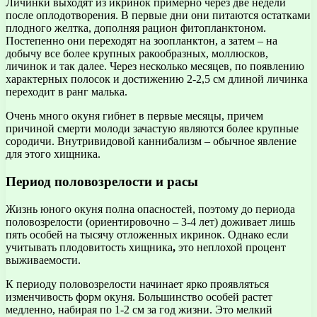
Личинки выходят из икринок примерно через две недели
после оплодотворения. В первые дни они питаются остатками
плодного желтка, дополняя рацион фитопланктоном.
Постепенно они переходят на зоопланктон, а затем – на
добычу все более крупных ракообразных, моллюсков,
личинок и так далее. Через несколько месяцев, по появлению
характерных полосок и достижению 2-2,5 см длиной личинка
переходит в ранг малька.
Очень много окуня гибнет в первые месяцы, причем
причиной смерти молоди зачастую являются более крупные
сородичи. Внутривидовой каннибализм – обычное явление
для этого хищника.
Период половозрелости и расы
Жизнь юного окуня полна опасностей, поэтому до периода
половозрелости (ориентировочно – 3-4 лет) доживает лишь
пять особей на тысячу отложенных икринок. Однако если
учитывать плодовитость хищника
,
это неплохой процент
выживаемости.
К периоду половозрелости начинает ярко проявляться
изменчивость форм окуня. Большинство особей растет
медленно, набирая по 1-2 см за год жизни. Это мелкий