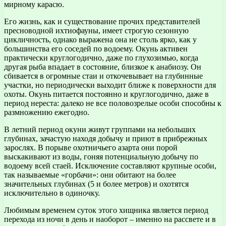
мирному карасю.
Его жизнь, как и существование прочих представителей
пресноводной ихтиофауны, имеет строгую сезонную
цикличность, однако выражена она не столь ярко, как у
большинства его соседей по водоему. Окунь активен
практически круглогодично, даже по глухозимью, когда
другая рыба впадает в состояние, близкое к анабиозу. Он
сбивается в огромные стаи и откочевывает на глубинные
участки, но периодически выходит ближе к поверхности для
охоты. Окунь питается постоянно и круглогодично, даже в
период нереста: далеко не все половозрелые особи способны к
размножению ежегодно.
В летний период окуни живут группами на небольших
глубинах, зачастую находя добычу и приют в прибрежных
зарослях. В порыве охотничьего азарта они порой
выскакивают из воды, гоняя потенциальную добычу по
водоему всей стаей. Исключение составляют крупные особи,
так называемые «горбачи»: они обитают на более
значительных глубинах (5 и более метров) и охотятся
исключительно в одиночку.
Любимым временем суток этого хищника является период
перехода из ночи в день и наоборот – именно на рассвете и в