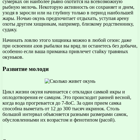
сумерках он наиболее рьяно охотится на всевозможную
рыбную мелочь. Некоторую активность он сохраняет и днем,
уходя в заросли или на глубину только в период наибольшей
жары. Ночью окунь предпочитает отдыхать, уступая арену
охоты другим хищникам, например, близкому родственнику,
судаку.
Начинать ловлю этого хищника можно в любой сезон: даже
при освоении азов рыбалки вы вряд ли останетесь без добычи,
особенно если ваша приманка привлечет стайку травяных
окуньков.
Развитие молоди
Цикл жизни окуня начинается с откладки самкой икры и
оплодотворения ее самцом. Это происходит ранней весной,
когда вода прогревается до 7-8оС. За один прием самка
способна выметать от 12 до 300 тысяч икринок. Столь
большой интервал объясняется разными размерами самок,
обусловленными их возрастом и фенотипом (расой).