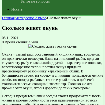
Бытовые вопросы
Искать
Главная
/
Интересное о рыбе
/
Сколько живет окунь
Сколько живет окунь
05.11.2021
0
Время чтения: 4 мин.
Окунь – самый распространенный хищник наших водоемов:
он практически вездесущ. Даже начинающий рыбак вряд ли
спутает эту рыбу с какой-либо другой – характерные полоски,
веретенообразное тело и плотная чешуя придают
пресноводному разбойнику характерный облик.
В
большинстве своем, на удочку и спиннинг попадаются мелкие
особи, но иногда рыбацкое счастье улыбается, и добычей
становится весьма солидный экземпляр. Сколько же лет
прожил этот окунь, чтобы дорасти до таких размеров?
Сегодня предметом нашей беседы станет продолжительность
жизни и прочие особенности этой примечательной во всех
отношениях рыбы. Мы познакомимся с речным (не путать с