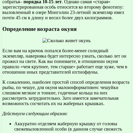
собратья–
порядка 10-15 лет
. Однако самая «старая»
зарегистрированная особь относится ко второму фенотипу:
выловленный в озере Монголии 23-летний экземпляр имел
почти 45 см в длину и весил более двух килограммов.
Определение возраста окуня
Если вам на крючок попался более-менее солидный
экземпляр, наверняка будет интересно узнать, сколько лет он
прожил на свете. Как вы понимаете, в отношении окуня
правило «чем крупнее, тем старше» работает еще хуже, чем в
отношении иных представителей ихтиофауны.
К сожалению, наиболее простой способ определения возраста
рыбы, по чешуе, для окуня малоинформативен: чешуйки
слишком мелкие и тонкие, годичные кольца на них
рассмотреть затруднительно. Зато имеется замечательная
возможность сосчитать их на жаберных крышках.
Действуем следующим образом:
Аккуратно отделяем жаберную крышку от головы
свежевыловленной особи (в данном случае свежесть