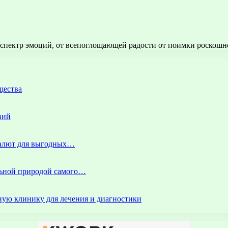
 спектр эмоций, от всепоглощающей радости от поимки роскошн
щества
вий
 валют для выгодных…
альной природой самого…
ую клинику для лечения и диагностики