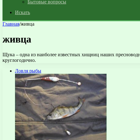
Бытовые вопросы
Искать
Главная
/
живца
живца
Щука – одна из наиболее известных хищниц наших пресноводны
круглогодично.
Ловля рыбы