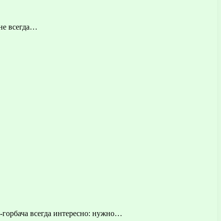
 не всегда…
я-горбача всегда интересно: нужно…