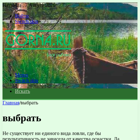
Пятница , 7 Август 2026
Войти
Switch skin
Меню
Switch skin
Искать
Главная
/
выбрать
выбрать
Не существует ни единого вида ловли, где бы
результативность не зависела от качества оснастки. Да,