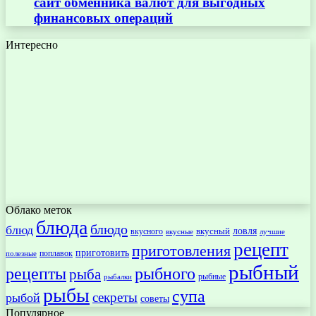
сайт обменника валют для выгодных
финансовых операций
Интересно
Облако меток
блюда
блюдо
блюд
ловля
вкусный
вкусного
вкусные
лучшие
рецепт
приготовления
приготовить
поплавок
полезные
рыбный
рецепты
рыбного
рыба
рыбные
рыбалки
рыбы
супа
секреты
рыбой
советы
Популярное