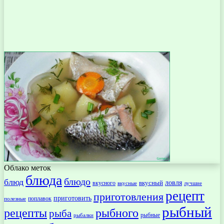
Облако меток
блюда
блюдо
блюд
ловля
вкусный
вкусного
вкусные
лучшие
рецепт
приготовления
приготовить
поплавок
полезные
рыбный
рецепты
рыбного
рыба
рыбные
рыбалки