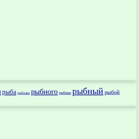
рыбный
ы
рыбного
рыба
рыбой
рыбные
рыбалки