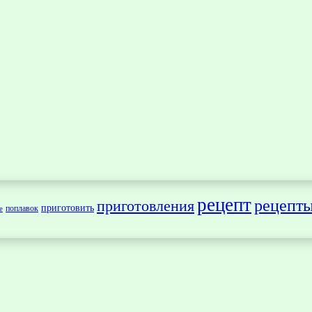
рецепт
рецепт
приготовления
приготовить
поплавок
е