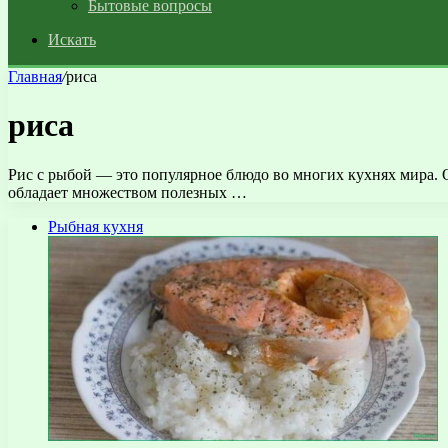
Бытовые вопросы
Искать
Главная
/
риса
риса
Рис с рыбой — это популярное блюдо во многих кухнях мира. О
обладает множеством полезных …
Рыбная кухня