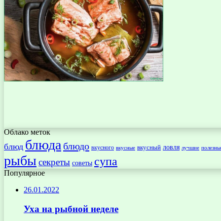
Облако меток
блюда
блюдо
блюд
ловля
вкусный
вкусного
вкусные
лучшие
полезны
рыбы
супа
секреты
советы
Популярное
26.01.2022
Уха на рыбной неделе