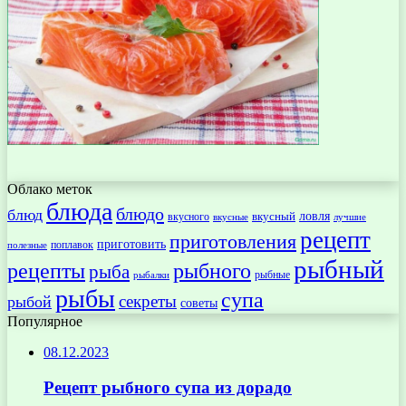
Облако меток
блюда
блюдо
блюд
ловля
вкусный
вкусного
вкусные
лучшие
рецепт
приготовления
приготовить
поплавок
полезные
рыбный
рецепты
рыбного
рыба
рыбные
рыбалки
рыбы
супа
секреты
рыбой
советы
Популярное
08.12.2023
Рецепт рыбного супа из дорадо