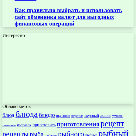
Как правильно выбрать и использовать
сайт обменника валют для выгодных
финансовых операций
Интересно
Облако меток
блюда
блюдо
блюд
ловля
вкусный
вкусного
вкусные
лучшие
рецепт
приготовления
приготовить
поплавок
полезные
рыбный
рецепты
рыбного
рыба
рыбные
рыбалки