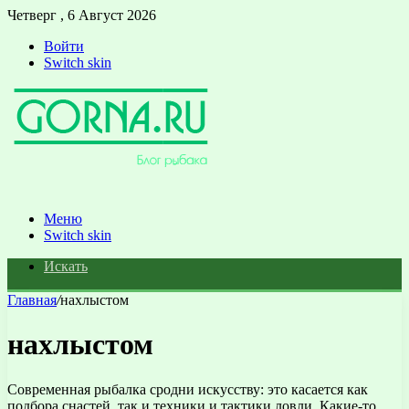
Четверг , 6 Август 2026
Войти
Switch skin
Меню
Switch skin
Искать
Главная
/
нахлыстом
нахлыстом
Современная рыбалка сродни искусству: это касается как
подбора снастей, так и техники и тактики ловли. Какие-то