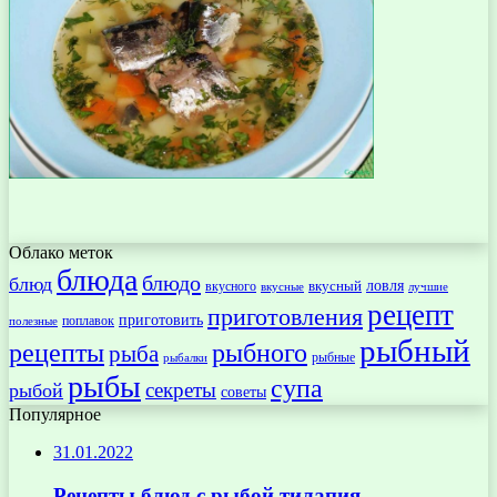
Облако меток
блюда
блюдо
блюд
ловля
вкусный
вкусного
вкусные
лучшие
рецепт
приготовления
приготовить
поплавок
полезные
рыбный
рецепты
рыбного
рыба
рыбные
рыбалки
рыбы
супа
секреты
рыбой
советы
Популярное
31.01.2022
Рецепты блюд с рыбой тилапия