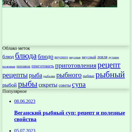
Облако меток
блюда
блюдо
блюд
ловля
вкусный
вкусного
вкусные
лучшие
рецепт
приготовления
приготовить
поплавок
полезные
рыбный
рецепты
рыбного
рыба
рыбные
рыбалки
рыбы
супа
секреты
рыбой
советы
Популярное
08.06.2023
Веганский рыбный суп: рецепт и полезные
свойства
05.07.2023