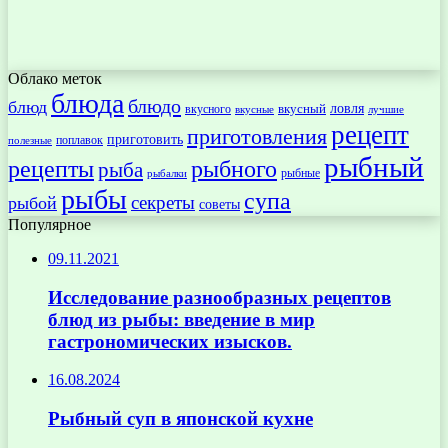
Облако меток
блюда
блюдо
блюд
ловля
вкусный
вкусного
вкусные
лучшие
рецепт
приготовления
приготовить
поплавок
полезные
рыбный
рецепты
рыбного
рыба
рыбные
рыбалки
рыбы
супа
секреты
рыбой
советы
Популярное
09.11.2021
Исследование разнообразных рецептов
блюд из рыбы: введение в мир
гастрономических изысков.
16.08.2024
Рыбный суп в японской кухне