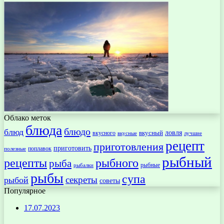
Облако меток
блюда
блюдо
блюд
ловля
вкусный
вкусного
вкусные
лучшие
рецепт
приготовления
приготовить
поплавок
полезные
рыбный
рецепты
рыбного
рыба
рыбные
рыбалки
рыбы
супа
секреты
рыбой
советы
Популярное
17.07.2023