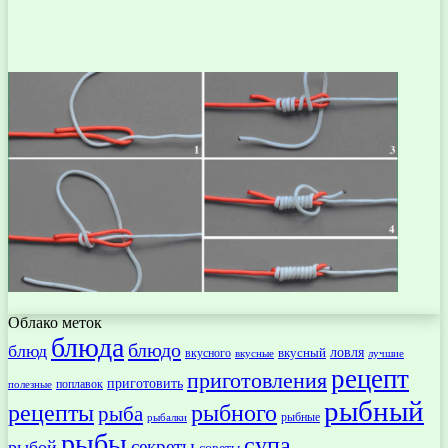
Облако меток
блюда
блюдо
блюд
ловля
вкусный
вкусного
вкусные
лучшие
рецепт
приготовления
приготовить
поплавок
полезные
рыбный
рецепты
рыбного
рыба
рыбные
рыбалки
рыбы
супа
секреты
рыбой