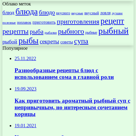
Облако меток
блюда
блюдо
блюд
ловля
вкусный
вкусного
вкусные
лучшие
рецепт
приготовления
приготовить
поплавок
полезные
рыбный
рецепты
рыбного
рыба
рыбные
рыбалки
рыбы
супа
секреты
рыбой
советы
Популярное
25.11.2022
Разнообразные рецепты блюд с
использованием сома в главной роли
19.09.2023
Как приготовить ароматный рыбный суп с
непривычным, но интересным сочетанием
корицы
19.01.2021