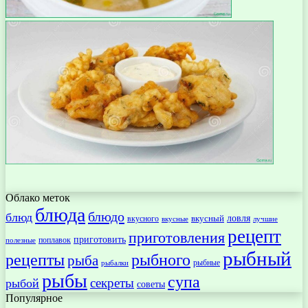
Облако меток
блюда
блюдо
блюд
ловля
вкусный
вкусного
вкусные
лучшие
рецепт
приготовления
приготовить
поплавок
полезные
рыбный
рецепты
рыбного
рыба
рыбные
рыбалки
рыбы
супа
секреты
рыбой
советы
Популярное