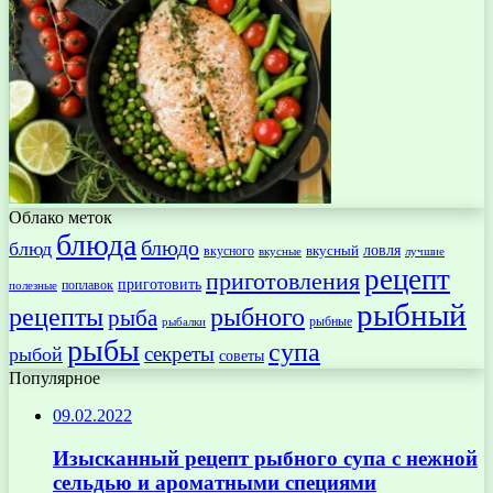
Облако меток
блюда
блюдо
блюд
ловля
вкусный
вкусного
вкусные
лучшие
рецепт
приготовления
приготовить
поплавок
полезные
рыбный
рецепты
рыбного
рыба
рыбные
рыбалки
рыбы
супа
секреты
рыбой
советы
Популярное
09.02.2022
Изысканный рецепт рыбного супа с нежной
сельдью и ароматными специями