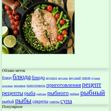
Облако меток
блюда
блюдо
блюд
ловля
вкусный
вкусного
вкусные
лучшие
рецепт
приготовления
приготовить
поплавок
полезные
рыбный
рецепты
рыбного
рыба
рыбные
рыбалки
рыбы
супа
секреты
рыбой
советы
Популярное