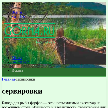
Четверг , 6 Август 2026
Войти
Switch skin
Меню
Switch skin
Искать
Главная
/
сервировки
сервировки
Блюдо для рыбы фарфор — это неотъемлемый аксессуар на
роскошном столе. Изящность и элегантность, характерные для