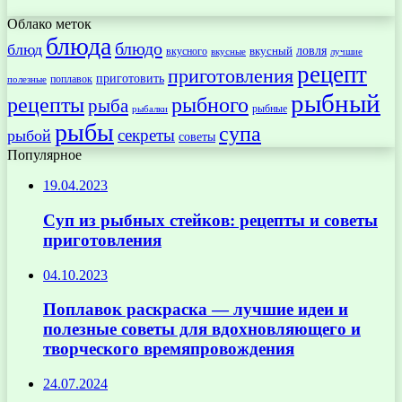
Облако меток
блюда
блюдо
блюд
ловля
вкусный
вкусного
вкусные
лучшие
рецепт
приготовления
приготовить
поплавок
полезные
рыбный
рецепты
рыбного
рыба
рыбные
рыбалки
рыбы
супа
секреты
рыбой
советы
Популярное
19.04.2023
Суп из рыбных стейков: рецепты и советы
приготовления
04.10.2023
Поплавок раскраска — лучшие идеи и
полезные советы для вдохновляющего и
творческого времяпровождения
24.07.2024