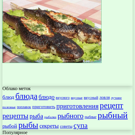
Облако меток
блюда
блюдо
блюд
ловля
вкусный
вкусного
вкусные
лучшие
рецепт
приготовления
приготовить
поплавок
полезные
рыбный
рецепты
рыбного
рыба
рыбные
рыбалки
рыбы
супа
секреты
рыбой
советы
Популярное