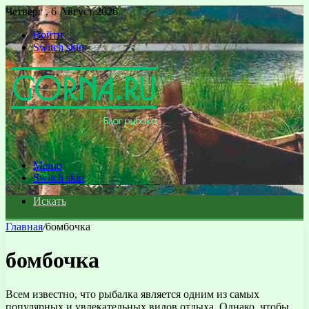
Четверг , 6 Август 2026
Войти
Switch skin
Меню
Switch skin
Искать
Главная
/
бомбочка
бомбочка
Всем известно, что рыбалка является одним из самых
популярных и увлекательных видов отдыха. Однако, чтобы