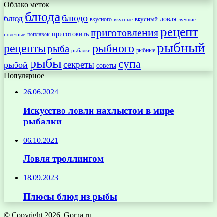
Облако меток
блюда
блюдо
блюд
ловля
вкусный
вкусного
вкусные
лучшие
рецепт
приготовления
приготовить
поплавок
полезные
рыбный
рецепты
рыбного
рыба
рыбные
рыбалки
рыбы
супа
секреты
рыбой
советы
Популярное
26.06.2024
Искусство ловли нахлыстом в мире
рыбалки
06.10.2021
Ловля троллингом
18.09.2023
Плюсы блюд из рыбы
© Copyright 2026, Gorna.ru